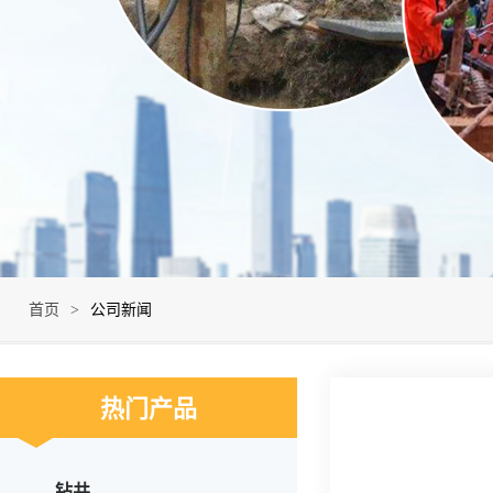
首页
>
公司新闻
热门产品
钻井