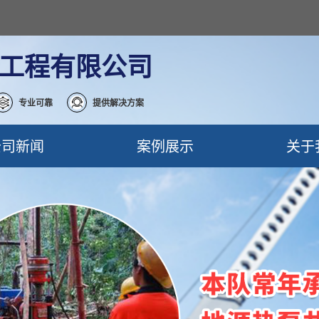
工程有限公司
专业可靠
提供解决方案
公司新闻
案例展示
关于