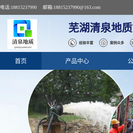
电话:18815237990
邮箱:18815237990@163.com
芜湖清泉地质
经验丰富
案例众多
首页
产品中心