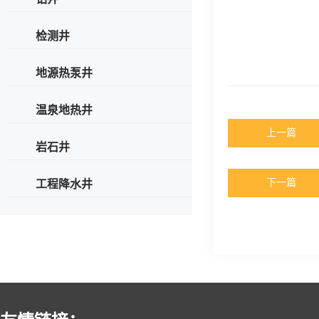
检测井
地源热泵井
温泉地热井
上一篇
岩石井
工程降水井
下一篇