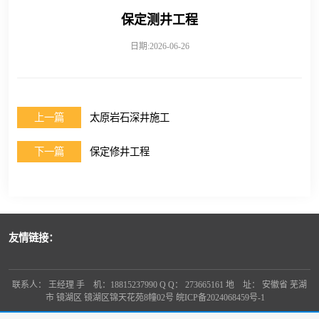
保定测井工程
日期:2026-06-26
上一篇
太原岩石深井施工
下一篇
保定修井工程
友情链接：
联系人： 王经理 手 机：18815237990 Q Q： 273665161 地 址： 安徽省 芜湖
市 镜湖区 镜湖区锦天花苑8幢02号
皖ICP备2024068459号-1