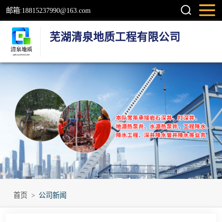
邮箱:18815237990@163.com
芜湖清泉地质工程有限公司
钻井
检测井
地源热泵井
温泉地热井
岩石井
工程降水井
首页
>
公司新闻