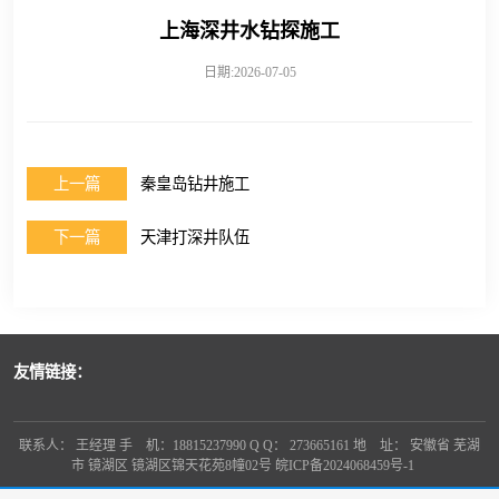
上海深井水钻探施工
日期:2026-07-05
上一篇
秦皇岛钻井施工
下一篇
天津打深井队伍
友情链接：
联系人： 王经理 手 机：18815237990 Q Q： 273665161 地 址： 安徽省 芜湖
市 镜湖区 镜湖区锦天花苑8幢02号
皖ICP备2024068459号-1