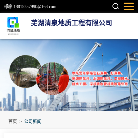
邮箱:18815237990@163.com
芜湖清泉地质工程有限公司
钻井
检测井
地源热泵井
温泉地热井
岩石井
工程降水井
首页
>
公司新闻