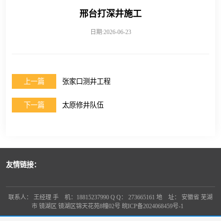
邢台打深井施工
日期:2026-06-23
上一篇
张家口测井工程
下一篇
太原修井队伍
友情链接：
联系人： 王经理 手 机：18815237990 Q Q： 273665161 地 址： 安徽省 芜湖
市 镜湖区 镜湖区锦天花苑8幢02号
皖ICP备2024068459号-1