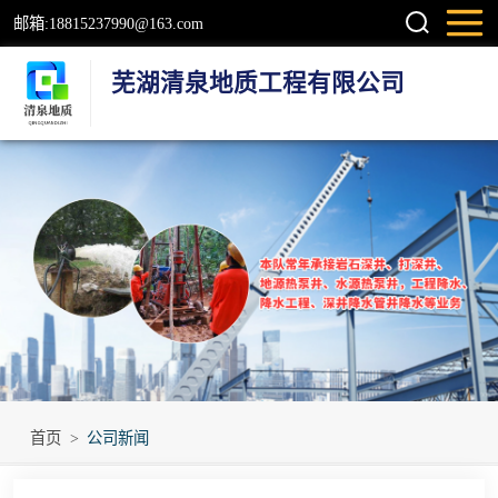
邮箱:18815237990@163.com
芜湖清泉地质工程有限公司
钻井
检测井
地源热泵井
温泉地热井
岩石井
工程降水井
首页
>
公司新闻