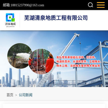
邮箱:18815237990@163.com
芜湖清泉地质工程有限公司
钻井
检测井
地源热泵井
温泉地热井
岩石井
工程降水井
首页
>
公司新闻