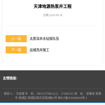
天津地源热泵井工程
日期:2026-06-18
上一篇
太原深井水钻探队伍
下一篇
运城洗井施工
友情链接：
联系人： 王经理 手 机：18815237990 Q Q： 273665161 地 址： 安徽省 芜湖
市 镜湖区 镜湖区锦天花苑8幢02号
皖ICP备2024068459号-1