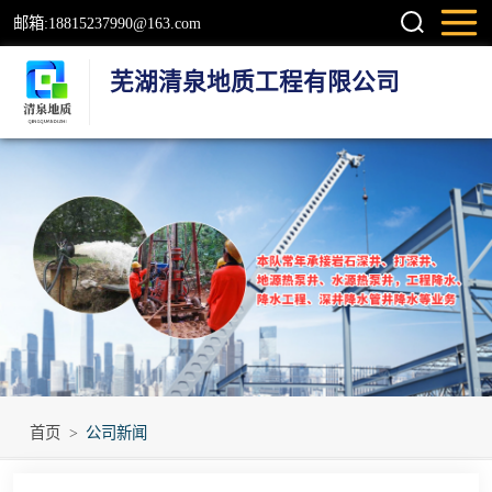
邮箱:18815237990@163.com
芜湖清泉地质工程有限公司
钻井
检测井
地源热泵井
温泉地热井
岩石井
工程降水井
首页
>
公司新闻