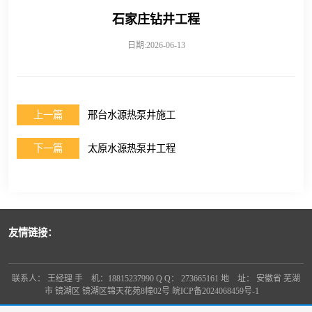
石家庄钻井工程
日期:2026-06-13
上一篇
邢台水源热泵井施工
下一篇
太原水源热泵井工程
友情链接：
联系人： 王经理 手 机：18815237990 Q Q： 273665161 地 址： 安徽省 芜湖
市 镜湖区 镜湖区锦天花苑8幢02号
皖ICP备2024068459号-1