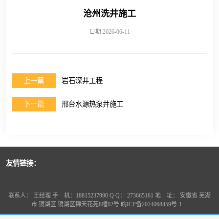
沧州洗井施工
日期:2026-06-11
上一篇
岩石深井工程
下一篇
邢台水源热泵井施工
友情链接：
联系人： 王经理 手 机：18815237990 Q Q： 273665161 地 址： 安徽省 芜湖
市 镜湖区 镜湖区锦天花苑8幢02号
皖ICP备2024068459号-1