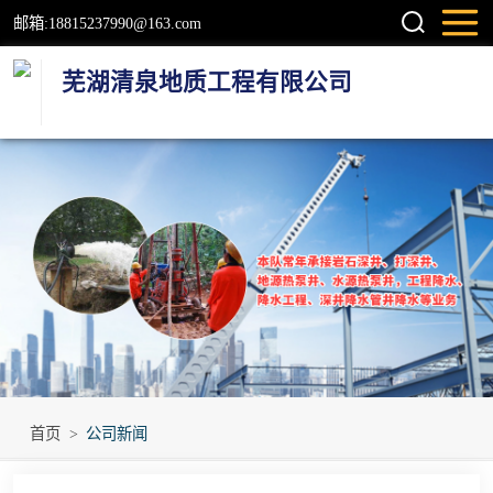
邮箱:18815237990@163.com
芜湖清泉地质工程有限公司
钻井
检测井
地源热泵井
温泉地热井
岩石井
工程降水井
首页
>
公司新闻