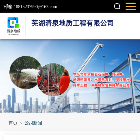
邮箱:18815237990@163.com
芜湖清泉地质工程有限公司
钻井
检测井
地源热泵井
温泉地热井
岩石井
工程降水井
首页
>
公司新闻