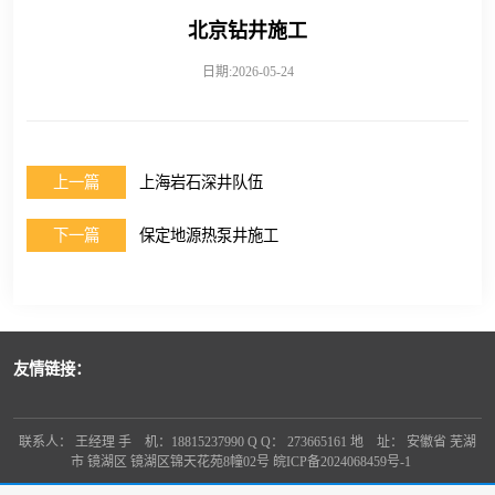
北京钻井施工
日期:2026-05-24
上一篇
上海岩石深井队伍
下一篇
保定地源热泵井施工
友情链接：
联系人： 王经理 手 机：18815237990 Q Q： 273665161 地 址： 安徽省 芜湖
市 镜湖区 镜湖区锦天花苑8幢02号
皖ICP备2024068459号-1