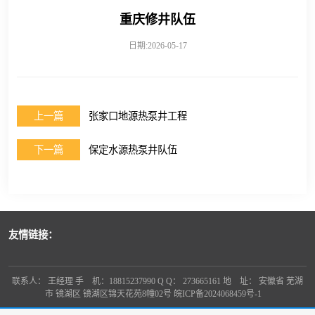
重庆修井队伍
日期:2026-05-17
上一篇
张家口地源热泵井工程
下一篇
保定水源热泵井队伍
友情链接：
联系人： 王经理 手 机：18815237990 Q Q： 273665161 地 址： 安徽省 芜湖
市 镜湖区 镜湖区锦天花苑8幢02号
皖ICP备2024068459号-1