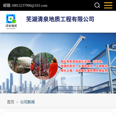
邮箱:18815237990@163.com
芜湖清泉地质工程有限公司
钻井
检测井
地源热泵井
温泉地热井
岩石井
工程降水井
首页
>
公司新闻